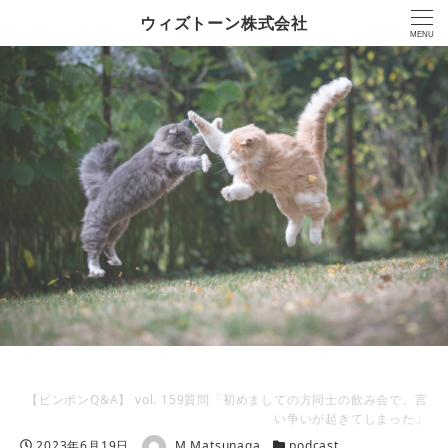
ウィズトーン株式会社
MENU
【ピンポンQ&A】 vol. 159質問「初めましての方同士の飲み会で、言
い争いが起きてしまった」
著者
投稿日
カテゴリー
2023年6月19日
M.Matsunaga
podcast