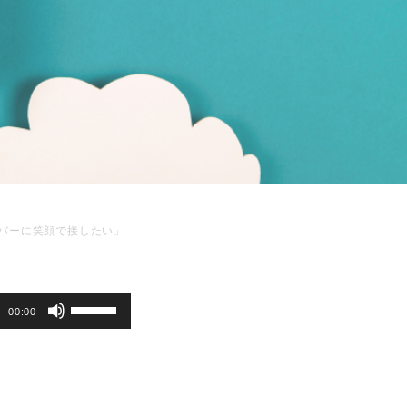
メンバーに笑顔で接したい」
ボ
00:00
リ
ュ
ー
ム