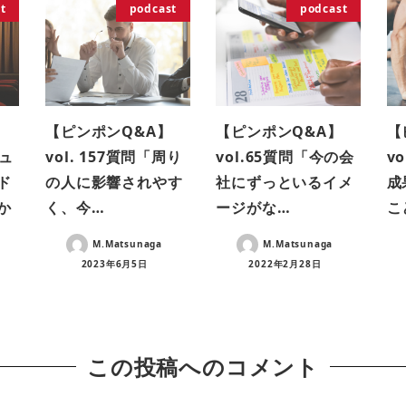
t
podcast
podcast
【ピンポンQ&A】
【ピンポンQ&A】
【
ビュ
vol. 157質問「周り
vol.65質問「今の会
v
ド
の人に影響されやす
社にずっといるイメ
成
か
く、今…
ージがな…
こ
M.Matsunaga
M.Matsunaga
2023年6月5日
2022年2月28日
この投稿へのコメント