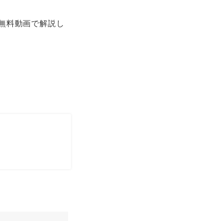
さ
無料動画で解説し
い。