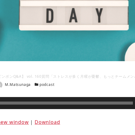
ピンポンQ&A】 vol. 160質問「ストレスが多く月曜が憂鬱、もっとチーム
者
カテゴリー
M.Matsunaga
podcast
 new window
|
Download