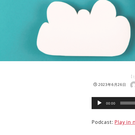
【
著
投稿日
2023年6月26日
音
00:00
声
プ
Podcast:
Play in
レ
ー