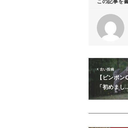
この記事を
古い投稿
【ピンポンQ&
「初めまし