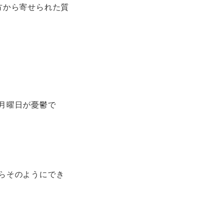
方から寄せられた質
調
節
に
は
上
下
矢
月曜日が憂鬱で
印
キ
ー
を
使
らそのようにでき
っ
て
く
だ